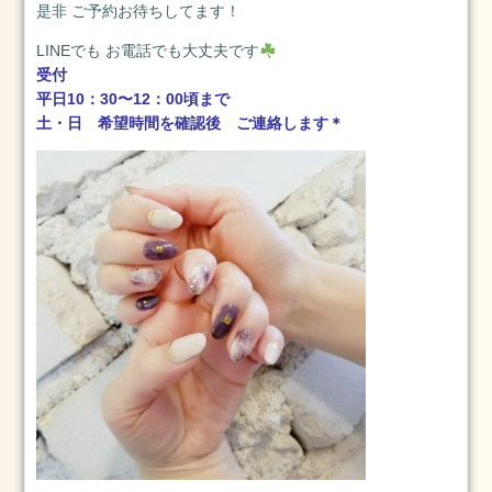
是非 ご予約お待ちしてます！
13
日
LINEでも お電話でも大丈夫です
2025.1.1
受付
元
平日10：30〜12：00頃まで
旦
土・日 希望時間を確認後 ご連絡します＊
2025
年
1
月
1
日
2024.3.25(月)
2024
年
3
月
25
日
2024