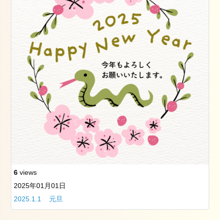
一
緒
に
働
き
ま
せ
ん
か？
6
views
2025年01月01日
2025.1.1 元旦