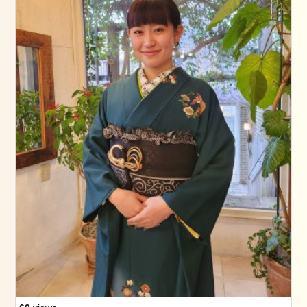
グ
ス
タ
ッ
フ
卒
業
式
成
人
式
七
五
三
ネ
イ
ル