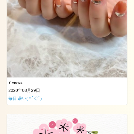
ト
レ
ッ
チ
（ペ
ル
ビ
ッ
ク
ス
ト
レ
ッ
7
views
チ）
2020年08月29日
ル
毎日 暑い(＊ﾟ◇ﾟ)
ラ
ー
シ
ュ
で