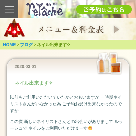
最
新
の
ブ
ロ
グ
HOME
>
ブログ
>
ネイル出来ます✧︎
2025
1.12(日)
成
2020.03.01
人
式
ネイル出来ます✧︎
（つ
く
以前もご利用いただいていたかとおもいますが 一時期ネイ
ば
リストさんがいなかった為 ご予約お受け出来なかったので
市）
すが
2025
年
この度 新しいネイリストさんとの出会いがありまして ルラ
1
ーシュで ネイルをご利用いただけまーす
月