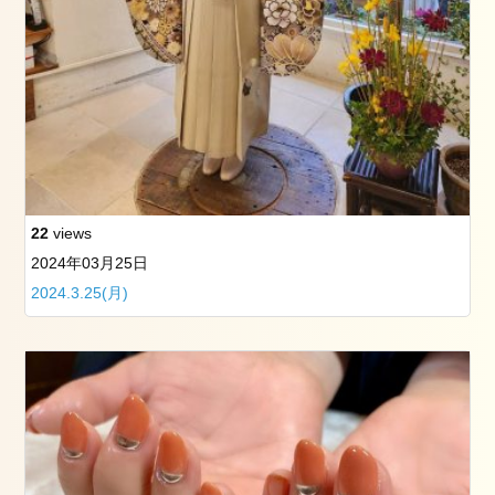
大
学
卒
業
式
の
お
手
伝
い
22
views
を
2024年03月25日
し
2024.3.25(月)
ま
し
た
骨
盤
調
整
ス