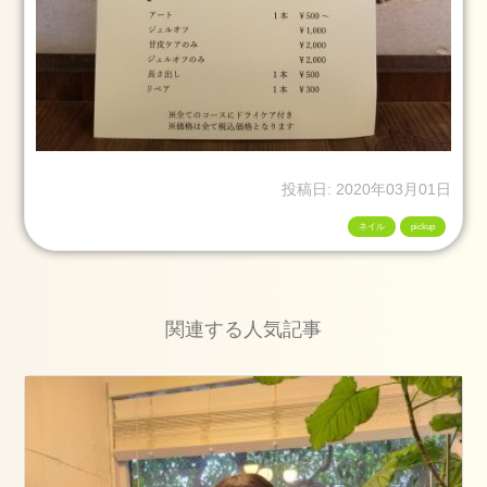
2
日
お
勧
め
の
メ
投稿日: 2020年03月01日
ニ
ュ
ネイル
pickup
ー
ブ
ロ
関連する人気記事
グ
ス
タ
イ
リ
ン