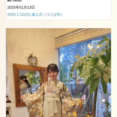
60
views
看
板
2025年01月13日
犬
2025 1.12(日) 成人式（つくば市）
た
ち
お
勧
め
記
事
2019
年
3
月
25
日
の
筑
波