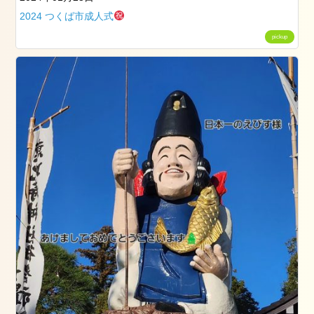
グ
2024 つくば市成人式
ス
pickup
タ
ッ
フ
卒
業
式
成
人
式
七
五
三
ネ
イ
ル