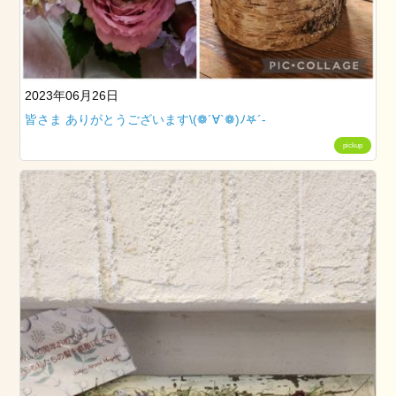
ト
レ
ッ
チ
（ペ
2023年06月26日
ル
皆さま ありがとうございます\(❁´∀`❁)ﾉ𖤐´-
ビ
ッ
pickup
ク
ス
ト
レ
ッ
チ）
ル
ラ
ー
シ
ュ
で