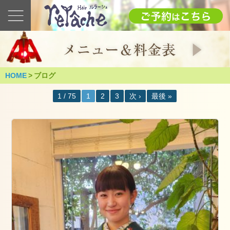
最
新
の
ブ
ロ
グ
HOME
>
ブログ
2025
1 / 75
1
2
3
次 ›
最後 »
1.12(日)
成
人
式
（つ
く
ば
市）
2025
年
1
月