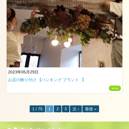
2023年05月29日
お店の飾り付け 【バンキング プラント⠀】
pickup
1 / 75
1
2
3
次 ›
最後 »