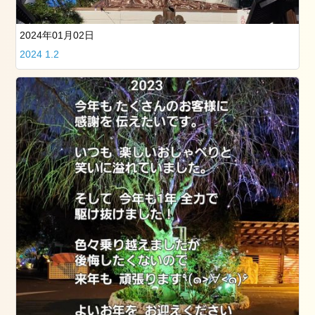
看
板
犬
2024年01月02日
た
2024 1.2
ち
お
勧
め
記
事
2019
年
3
月
25
日
の
筑
波