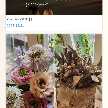
大
学
卒
業
2023年12月31日
式
2023 12/31
の
お
手
伝
い
を
し
ま
し
た
骨
盤
調
整
ス