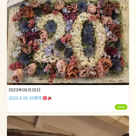
一
緒
に
働
き
ま
せ
ん
か？
2023年06月26日
2023.6.26 20周年
pickup