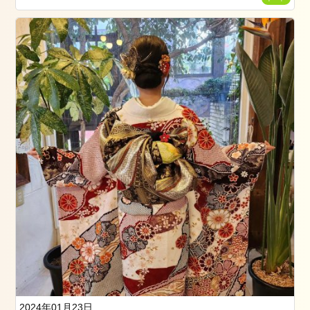
2
日
お
勧
め
の
メ
ニ
ュ
ー
ブ
ロ
グ
ス
タ
イ
リ
ン
2024年01月23日