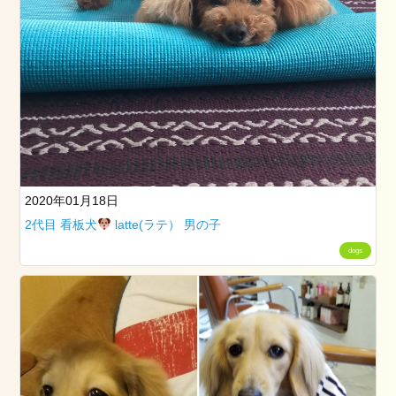
グ
ス
タ
ッ
フ
卒
業
式
成
2020年01月18日
人
2代目 看板犬
latte(ラテ） 男の子
式
dogs
七
五
三
ネ
イ
ル