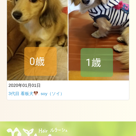
看
板
犬
た
ち
お
勧
め
記
事
2019
年
2020年01月01日
3
3代目 看板犬
. soy（ソイ）
月
25
日
の
筑
波