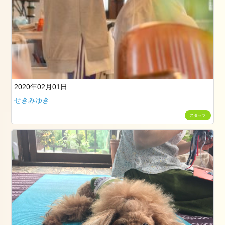
2
日
お
勧
め
の
メ
2020年02月01日
ニ
せきみゆき
ュ
スタッフ
ー
ブ
ロ
グ
ス
タ
イ
リ
ン