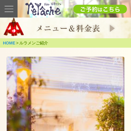
最
新
の
ブ
ロ
グ
HOME
>
ルラメンご紹介
2025
1.12(日)
成
人
式
（つ
く
ば
市）
2025
年
1
月