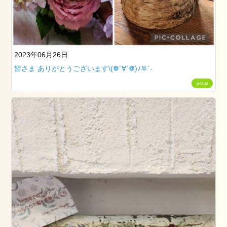
ト
レ
ッ
チ
（ペ
2023年06月26日
ル
皆さま ありがとうございます\(❁´∀`❁)ﾉ𖤐´-
ビ
ッ
pickup
ク
ス
ト
レ
ッ
チ）
ル
ラ
ー
シ
ュ
で