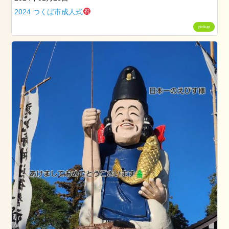
グ
2024 つくば市成人式
ス
pickup
タ
ッ
フ
卒
業
式
成
人
式
七
五
三
ネ
イ
ル