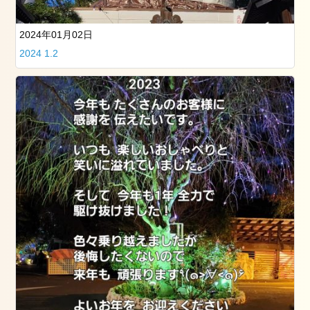
看
板
犬
2024年01月02日
た
2024 1.2
ち
お
勧
め
記
事
2019
年
3
月
25
日
の
筑
波