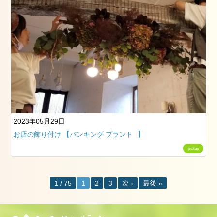
2023年05月29日
お店の飾り付け 【バンキング プラント⠀】
pickup
1 / 75
1
2
3
次 ›
最後 »