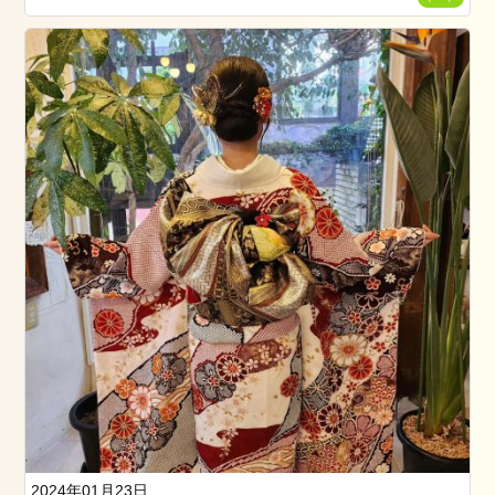
2
日
お
勧
め
の
メ
ニ
ュ
ー
ブ
ロ
グ
ス
タ
イ
リ
ン
2024年01月23日