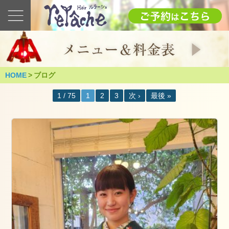
最
新
の
ブ
ロ
グ
HOME
>
ブログ
2025
1 / 75
1
2
3
次 ›
最後 »
1.12(日)
成
人
式
（つ
く
ば
市）
2025
年
1
月