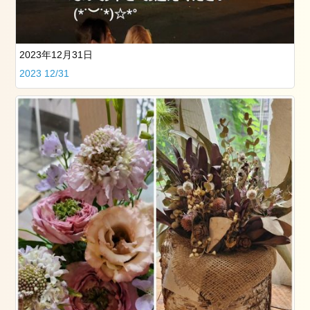
大
学
卒
業
2023年12月31日
式
2023 12/31
の
お
手
伝
い
を
し
ま
し
た
骨
盤
調
整
ス