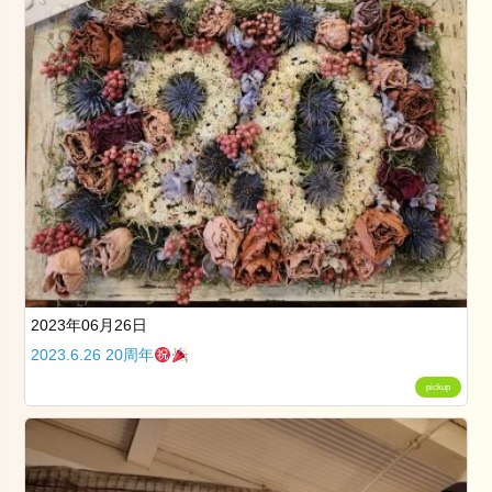
一
緒
に
働
き
ま
せ
ん
か？
2023年06月26日
2023.6.26 20周年
pickup