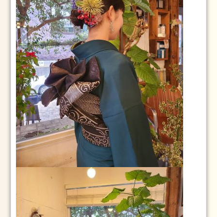
2
日
お
勧
め
の
メ
ニ
ュ
ー
ブ
ロ
グ
ス
タ
イ
リ
ン