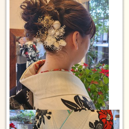
大
学
卒
業
式
の
お
手
伝
い
を
し
ま
し
た
骨
盤
調
整
ス