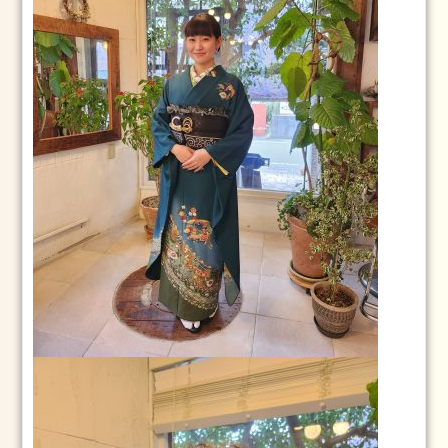
グ
ス
タ
ッ
フ
卒
業
式
成
人
式
七
五
三
ネ
イ
ル