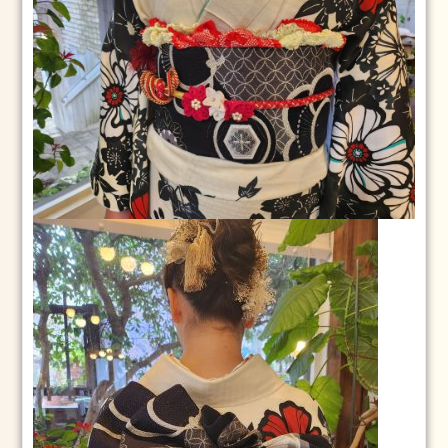
ト
レ
ッ
チ
（ペ
ル
ビ
ッ
ク
ス
ト
レ
ッ
チ）
ル
ラ
ー
シ
ュ
で