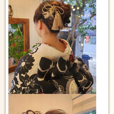
看
板
犬
た
ち
お
勧
め
記
事
2019
年
3
月
25
日
の
筑
波