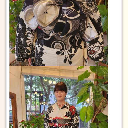
一
緒
に
働
き
ま
せ
ん
か？