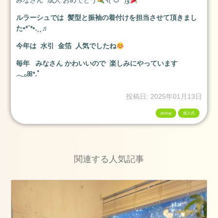
みなさん 成人 おめでとう
٩(ˊᗜˋ*)و
ルラーシュでは 髪型と振袖の着付けを担当させて頂きまし
た•*¨*•.¸¸♬︎
今年は 水引 金箔 人気でしたね
毎年 みなさん かわいいので 楽しみにやっています
𓂃𓂂ꕤ*.ﾟ
投稿日: 2025年01月13日
pickup
成人式
関連する人気記事