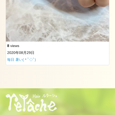
看
板
犬
た
ち
お
勧
め
8
views
記
2020年08月29日
事
毎日 暑い(＊ﾟ◇ﾟ)
2019
年
3
月
25
日
の
筑
波