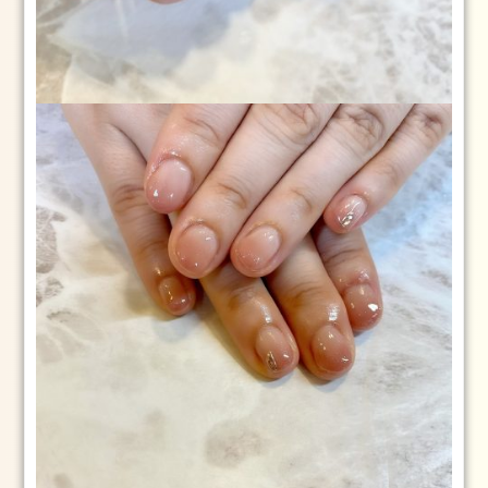
2
日
お
勧
め
の
メ
ニ
ュ
ー
ブ
ロ
グ
ス
タ
イ
リ
ン