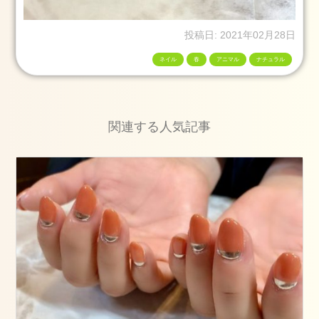
グ
ス
投稿日: 2021年02月28日
タ
ネイル
春
アニマル
ナチュラル
ッ
フ
卒
業
関連する人気記事
式
成
人
式
七
五
三
ネ
イ
ル