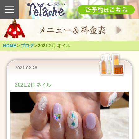
最
新
の
ブ
ロ
グ
HOME
>
ブログ
>
2021.2月 ネイル
2025
1.12(日)
成
2021.02.28
人
式
2021.2月 ネイル
（つ
く
ば
市）
2025
年
1
月