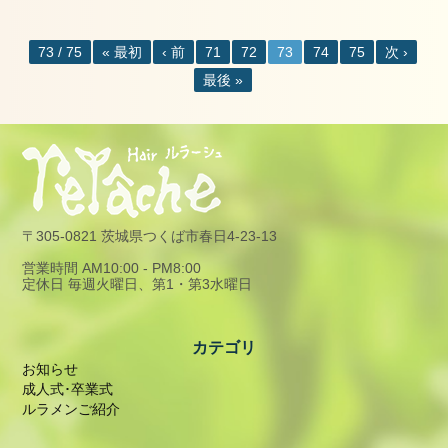
73 / 75
« 最初
‹ 前
71
72
73
74
75
次 ›
最後 »
〒305-0821 茨城県つくば市春日4-23-13
営業時間 AM10:00 - PM8:00
定休日 毎週火曜日、第1・第3水曜日
カテゴリ
お知らせ
成人式･卒業式
ルラメンご紹介