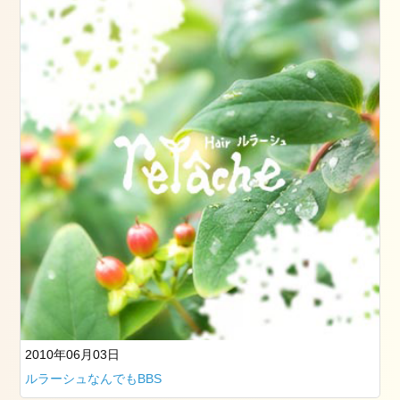
一
緒
に
働
き
ま
せ
ん
か？
2010年06月03日
ルラーシュなんでもBBS