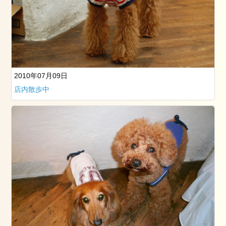
グ
ス
タ
ッ
フ
卒
2010年07月09日
業
店内散歩中
式
成
人
式
七
五
三
ネ
イ
ル