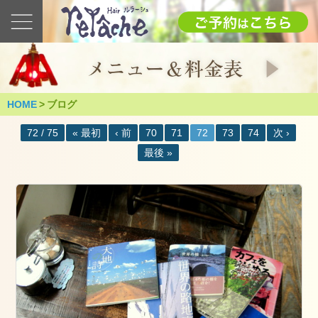
最
新
の
ブ
ロ
グ
HOME
>
ブログ
2025
72 / 75
« 最初
‹ 前
70
71
72
73
74
次 ›
1.12(日)
成
最後 »
人
式
（つ
く
ば
市）
2025
年
1
月