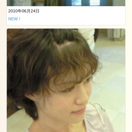
ト
レ
2010年06月24日
ッ
NEW！
チ
（ペ
ル
ビ
ッ
ク
ス
ト
レ
ッ
チ）
ル
ラ
ー
シ
ュ
で