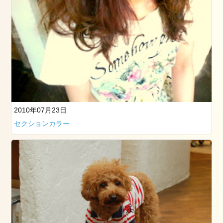
2
日
お
勧
め
の
メ
ニ
ュ
2010年07月23日
ー
セクションカラー
ブ
ロ
グ
ス
タ
イ
リ
ン