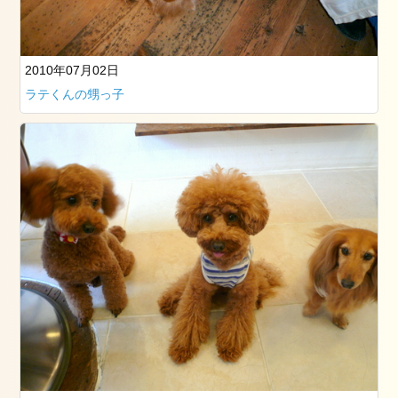
看
板
犬
た
2010年07月02日
ち
ラテくんの甥っ子
お
勧
め
記
事
2019
年
3
月
25
日
の
筑
波