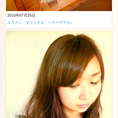
つ
く
ば
2010年07月25日
市
ルラメン オリジナル、ヘアーアクセ♪
成
人
式
2024
年
1
月
23
日
2024
1.2
2024
年
1
月