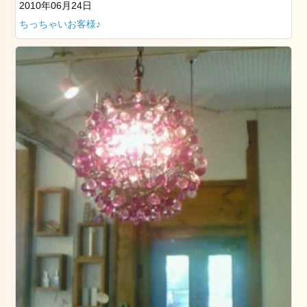
大
2010年06月24日
学
ちっちゃいお客様♪
卒
業
式
の
お
手
伝
い
を
し
ま
し
た
骨
盤
調
整
ス