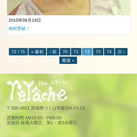
一
緒
に
2010年06月19日
働
梅雨撃破！
き
ま
せ
ん
72 / 75
« 最初
‹ 前
70
71
72
73
74
次 ›
か？
最後 »
〒305-0821 茨城県つくば市春日4-23-13
営業時間 AM10:00 - PM8:00
定休日 毎週火曜日、第1・第3水曜日