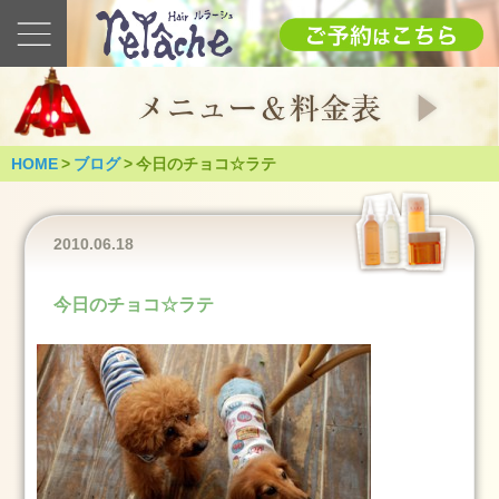
最
新
の
ブ
ロ
グ
HOME
>
ブログ
>
今日のチョコ☆ラテ
2025
1.12(日)
成
2010.06.18
人
式
今日のチョコ☆ラテ
（つ
く
ば
市）
2025
年
1
月