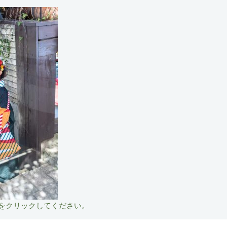
らをクリックしてください。