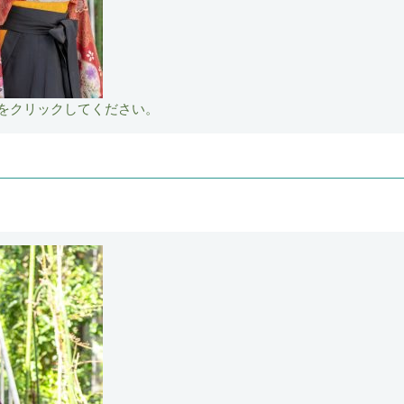
らをクリックしてください。