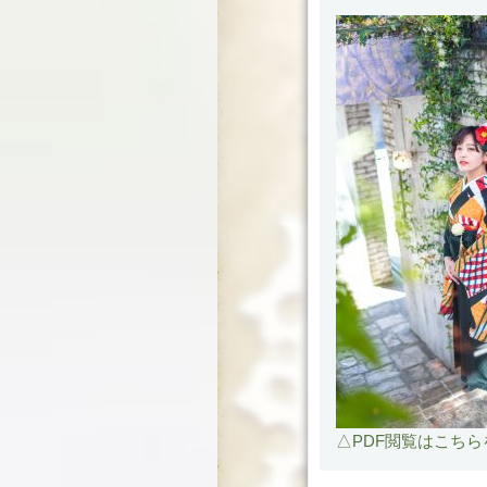
△PDF閲覧はこち