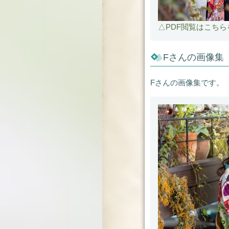
△PDF閲覧はこち
Fさんの画像集
Fさんの画像集です。