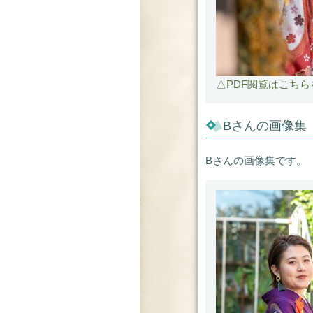
△PDF閲覧はこち
Bさんの画像集
Bさんの画像集です。