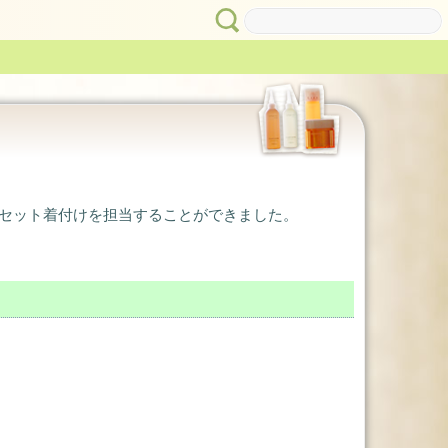
セット着付けを担当することができました。