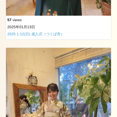
看
板
犬
た
57
views
ち
2025年01月13日
お
2025 1.12(日) 成人式（つくば市）
勧
め
記
事
2019
年
3
月
25
日
の
筑
波