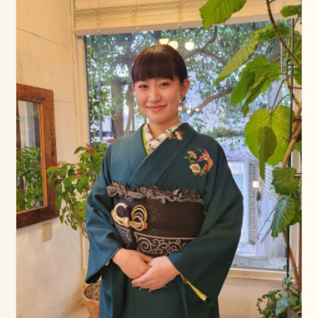
グ
ス
タ
ッ
フ
卒
業
式
成
人
式
七
五
三
ネ
イ
ル