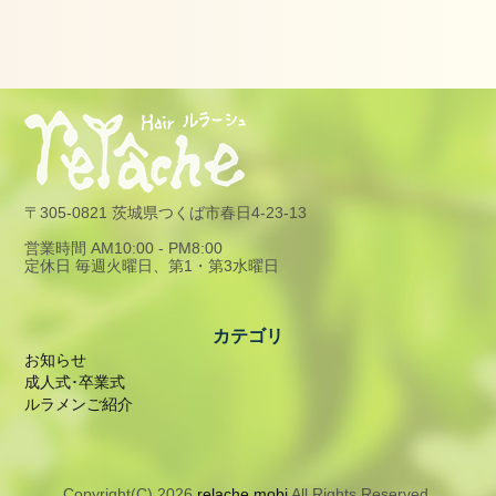
一
緒
に
働
き
ま
せ
ん
か？
〒305-0821 茨城県つくば市春日4-23-13
営業時間 AM10:00 - PM8:00
定休日 毎週火曜日、第1・第3水曜日
カテゴリ
お知らせ
成人式･卒業式
ルラメンご紹介
Copyright(C) 2026
relache.mobi
All Rights Reserved.