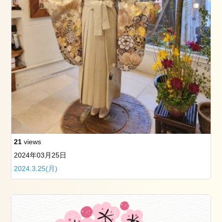
大
学
卒
業
式
の
お
手
伝
い
を
し
ま
21
views
し
た
2024年03月25日
2024.3.25(月)
骨
盤
調
整
ス