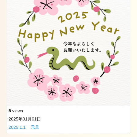
ト
レ
ッ
チ
（ペ
ル
ビ
ッ
ク
ス
ト
レ
ッ
チ）
ル
ラ
5
views
ー
2025年01月01日
シ
ュ
2025.1.1 元旦
で