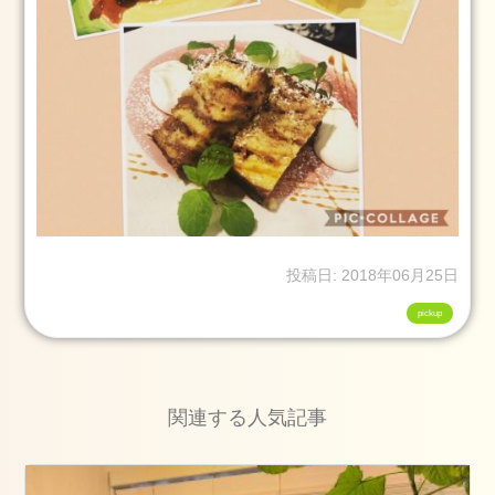
2
日
お
勧
め
の
メ
ニ
ュ
ー
投稿日: 2018年06月25日
ブ
pickup
ロ
グ
ス
タ
関連する人気記事
イ
リ
ン