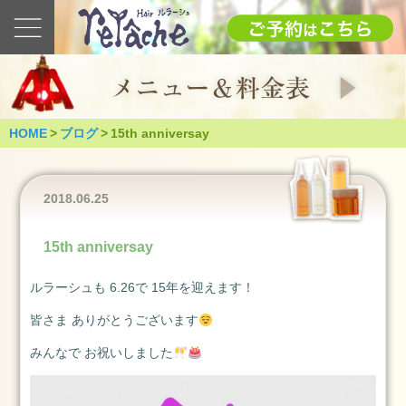
最
新
の
ブ
ロ
グ
HOME
>
ブログ
>
15th anniversay
2025
1.12(日)
成
2018.06.25
人
式
15th anniversay
（つ
く
ルラーシュも 6.26で 15年を迎えます！
ば
市）
皆さま ありがとうございます
2025
みんなで お祝いしました
年
1
月