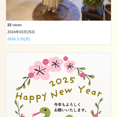
ト
レ
ッ
チ
（ペ
22
views
ル
2024年03月25日
ビ
2024.3.25(月)
ッ
ク
ス
ト
レ
ッ
チ）
ル
ラ
ー
シ
ュ
で