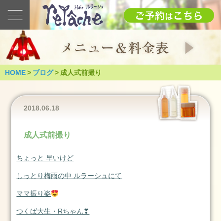
最
新
の
ブ
ロ
グ
HOME
>
ブログ
>
成人式前撮り
2025
1.12(日)
成
2018.06.18
人
式
成人式前撮り
（つ
く
ちょっと 早いけど
ば
市）
しっとり梅雨の中 ルラーシュにて
2025
ママ振り姿
年
1
つくば大生・Rちゃん❣
月