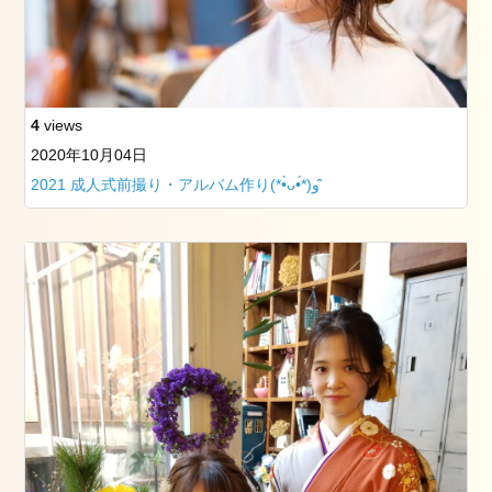
4
views
2020年10月04日
2021 成人式前撮り・アルバム作り(*•̀ᴗ•́*)و ̑̑