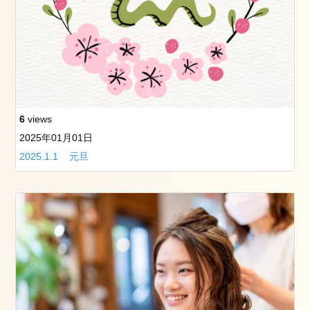
一
緒
に
働
き
ま
せ
ん
6
views
か？
2025年01月01日
2025.1.1 元旦