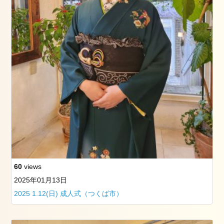
看
板
犬
た
ち
お
勧
め
記
事
2019
年
3
月
60
views
25
2025年01月13日
日
の
2025 1.12(日) 成人式（つくば市）
筑
波