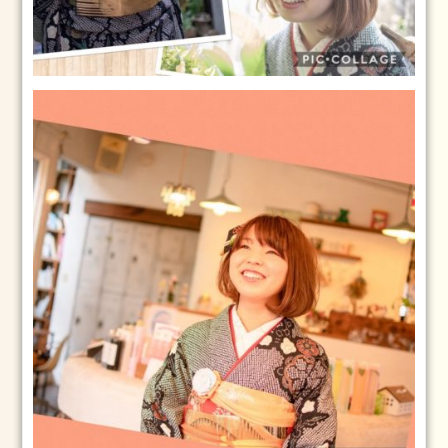
2
日
お
勧
め
の
メ
ニ
ュ
ー
ブ
ロ
グ
ス
タ
イ
リ
ン