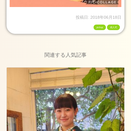
グ
ス
投稿日: 2018年06月18日
タ
ッ
pickup
成人式
フ
卒
業
関連する人気記事
式
成
人
式
七
五
三
ネ
イ
ル