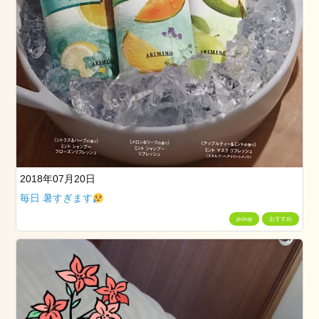
つ
く
ば
市
成
人
式
2024
年
1
2018年07月20日
月
毎日 暑すぎます
23
日
pickup
おすすめ
2024
1.2
2024
年
1
月