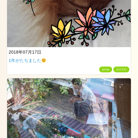
グ
ス
タ
ッ
フ
卒
業
2018年07月17日
式
1年がたちました
成
pickup
おすすめ
人
式
七
五
三
ネ
イ
ル