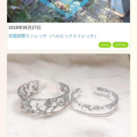
看
板
犬
た
2018年06月27日
ち
骨盤調整ストレッチ（ペルビックストレッチ）
お
勧
pickup
おすすめ
め
記
事
2019
年
3
月
25
日
の
筑
波