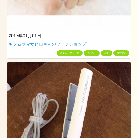
ト
レ
ッ
チ
（ペ
2017年01月01日
ル
ビ
キタムラマサヒロさんのワークショップ
ッ
キタムラマサヒロ
イベント
写真
おすすめ
ク
ス
ト
レ
ッ
チ）
ル
ラ
ー
シ
ュ
で