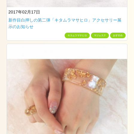
大
学
2017年02月17日
卒
新作目白押しの第二弾「キタムラマサヒロ」アクセサリー展
業
示のお知らせ
式
の
キタムラマサヒロ
マジェステ
おすすめ
お
手
伝
い
を
し
ま
し
た
骨
盤
調
整
ス