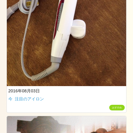
一
緒
に
働
き
ま
せ
ん
か？
2016年08月03日
今 注目のアイロン
おすすめ