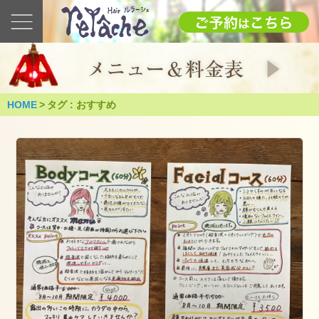
最
新
の
ブ
ロ
グ
HOME
>
タグ : おすすめ
2025
1.12(日)
成
人
式
（つ
く
ば
市）
2025
年
1
月