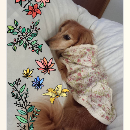
2
日
お
勧
め
の
メ
ニ
ュ
ー
ブ
ロ
グ
ス
タ
イ
リ
ン