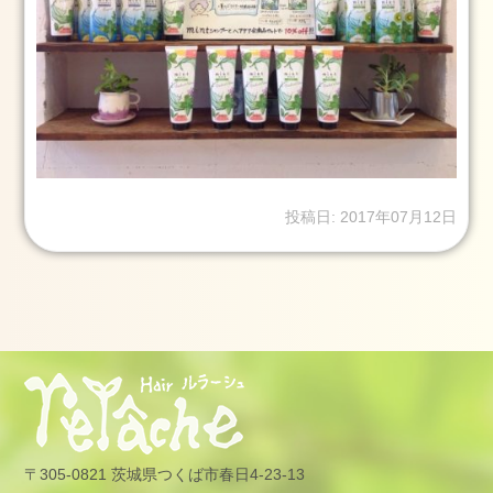
つ
く
ば
市
成
人
式
2024
投稿日: 2017年07月12日
年
1
月
23
日
2024
1.2
2024
年
1
〒305-0821 茨城県つくば市春日4-23-13
月