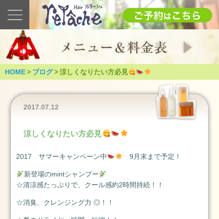
最
新
の
ブ
ロ
グ
HOME
>
ブログ
>
涼しくなりたい方必見
2025
1.12(日)
成
2017.07.12
人
式
涼しくなりたい方必見
（つ
く
2017 サマーキャンペーン中
9月末まで予定！
ば
市）
新登場のmintシャンプー
2025
☆清涼感たっぷりで、クール感約2時間持続！！
年
☆消臭、クレンジング力 ◎！！
1
月