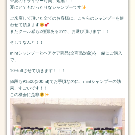
☆夏のドライヤー時間、短縮！！
13
夏にとてもぴったりなシャンプーです
日
ご来店して頂いた全てのお客様に、こちらのシャンプーを使
2025.1.1
わせて頂きます
元
またクール感も2種類あるので、お選び頂けます！！
旦
2025
そしてなんと！！
年
mintシャンプーとヘアケア商品(全商品対象)を一緒にご購入
1
で、
月
1
10%offさせて頂きます！！！
日
値段も¥1500(300ml)でお手頃なのに、mintシャンプーの効
2024.3.25(月)
果、すごいです！！
2024
この機会に是非
年
3
月
25
日
2024