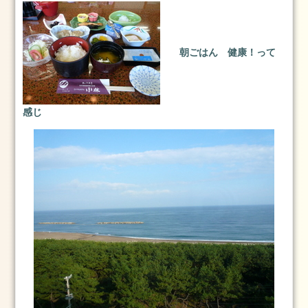
グ
ス
タ
朝ごはん 健康！って
ッ
フ
卒
感じ
業
式
成
人
式
七
五
三
ネ
イ
ル