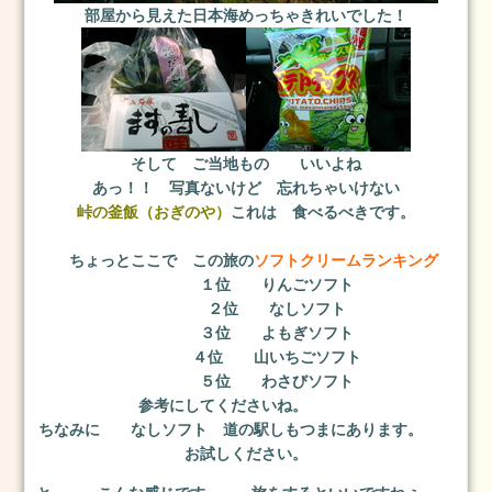
看
部屋から見えた日本海めっちゃきれいでした！
板
犬
た
ち
お
勧
そして ご当地もの いいよね
め
あっ！！ 写真ないけど 忘れちゃいけない
峠の釜飯（おぎのや）
これは 食べるべきです。
記
事
ちょっとここで この旅の
ソフトクリームランキング
2019
１位 りんごソフト
年
２位 なしソフト
3
３位 よもぎソフト
月
４位 山いちごソフト
25
５位 わさびソフト
日
参考にしてくださいね。
の
ちなみに なしソフト 道の駅しもつまにあります。
筑
お試しください。
波