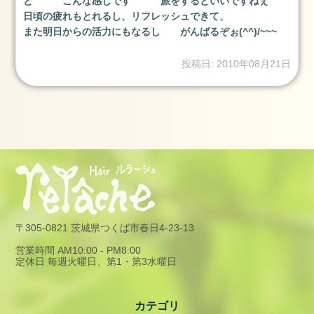
と こんな感じです 旅をするといいですねぇ
大
日頃の疲れもとれるし、リフレッシュできて、
学
また明日からの活力にもなるし がんばるぞぉ(^^)/~~~
卒
業
投稿日: 2010年08月21日
式
の
お
手
伝
い
を
し
ま
し
た
〒305-0821 茨城県つくば市春日4-23-13
骨
営業時間 AM10:00 - PM8:00
盤
定休日 毎週火曜日、第1・第3水曜日
調
整
ス
カテゴリ