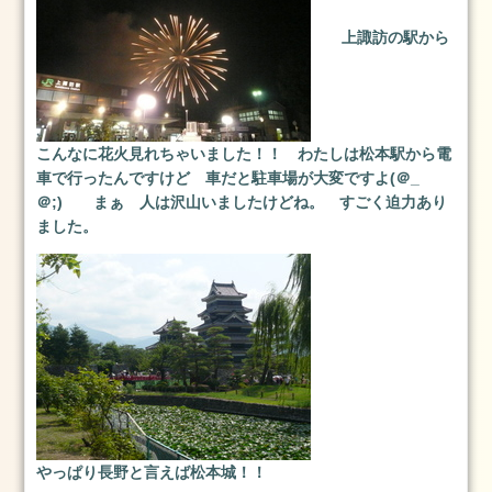
13
上諏訪の駅から
日
2025.1.1
元
旦
2025
こんなに花火見れちゃいました！！ わたしは松本駅から電
年
車で行ったんですけど 車だと駐車場が大変ですよ(＠_
1
＠;) まぁ 人は沢山いましたけどね。 すごく迫力あり
月
ました。
1
日
2024.3.25(月)
2024
年
3
月
25
日
やっぱり長野と言えば松本城！！
2024