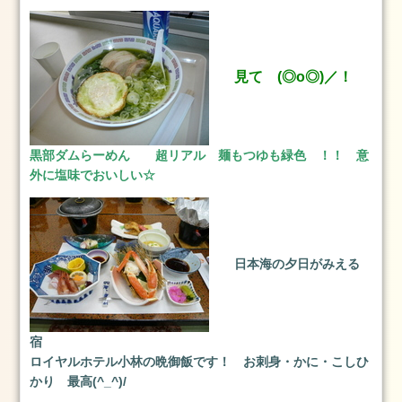
2
日
お
見て (◎o◎)／！
勧
め
の
メ
黒部ダムらーめん 超リアル 麺もつゆも緑色 ！！ 意
ニ
外に塩味でおいしい☆
ュ
ー
ブ
ロ
日本海の夕日がみえる
グ
ス
タ
宿
イ
ロイヤルホテル小林の晩御飯です！ お刺身・かに・こしひ
リ
かり 最高(^_^)/
ン