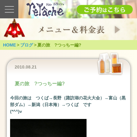
最
新
の
ブ
ロ
グ
HOME
>
ブログ
>
夏の旅 ?つっちー編?
2025
1.12(日)
成
2010.08.21
人
式
夏の旅 ?つっちー編?
（つ
く
今回の旅は つくば→長野（諏訪湖の花火大会）→富山（黒
ば
部ダム）→新潟（日本海）→つくば です
市）
(*^^)v
2025
年
1
月