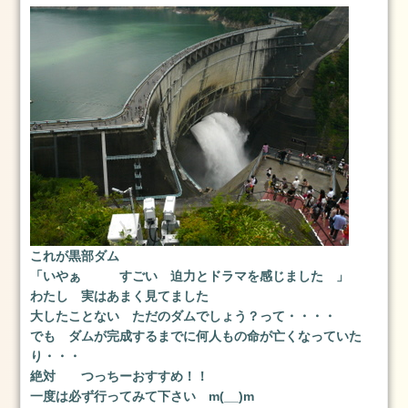
つ
く
ば
市
成
人
式
2024
年
1
月
23
これが黒部ダム
日
「いやぁ すごい 迫力とドラマを感じました 」
わたし 実はあまく見てました
2024
大したことない ただのダムでしょう？って・・・・
1.2
でも ダムが完成するまでに何人もの命が亡くなっていた
2024
り・・・
年
絶対 つっちーおすすめ！！
1
一度は必ず行ってみて下さい m(__)m
月