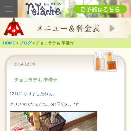
最
新
の
ブ
ロ
グ
HOME
>
ブログ
>
チョコラテも 準備☆
2025
1.12(日)
成
2014.12.05
人
式
チョコラテも 準備☆
（つ
く
12月に なりましたねぇ。
ば
市）
クリスマスだぁ☆*:.｡. o(≧▽≦)o .｡.:*☆
2025
年
1
月