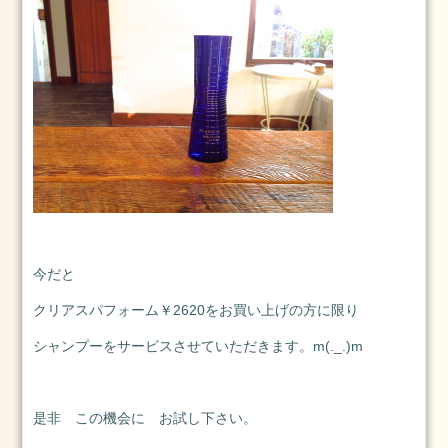
2
日
お
勧
め
の
メ
ニ
ュ
ー
ブ
今だと
ロ
クリアスパフォーム￥2620をお買い上げの方に限り
グ
シャンプーをサービスさせていただきます。m(._.)m
ス
タ
イ
リ
是非 この機会に お試し下さい。
ン