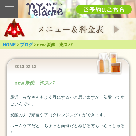
最
新
の
ブ
ロ
グ
HOME
>
ブログ
>
new 炭酸 泡スパ
2025
1.12(日)
成
2013.02.13
人
式
new 炭酸 泡スパ
（つ
く
最近 みなさんもよく耳にするかと思いますが 炭酸ってす
ば
ごいんです。
市）
2025
炭酸の力で頭皮ケア（クレンジング）ができます。
年
ホームケアだと ちょっと面倒だと感じる方もいらっしゃる
1
と
月