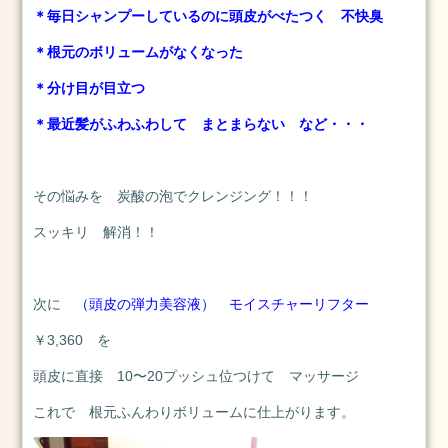
つ
＊毎日シャンプーしているのに頭皮がべたつく 不快臭
く
＊根元のボリュームがなくなった
ば
市
＊分け目が目立つ
成
人
＊最近髪がふわふわして まとまらない など・・・
式
2024
その悩みを 炭酸の泡でクレンジング！！！
年
スッキリ 解消！！
1
月
23
日
次に
（頭皮の弾力美容液） モイスチャーリフター
2024
￥3,360 を
1.2
頭皮に直接 10〜20プッシュ位つけて マッサージ
2024
年
これで 根元ふんわりボリュームに仕上がります。
1
月