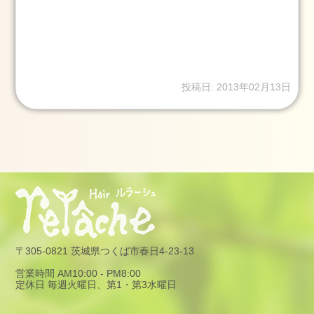
グ
ス
タ
ッ
フ
投稿日: 2013年02月13日
卒
業
式
成
人
式
七
五
三
〒305-0821 茨城県つくば市春日4-23-13
ネ
営業時間 AM10:00 - PM8:00
イ
定休日 毎週火曜日、第1・第3水曜日
ル