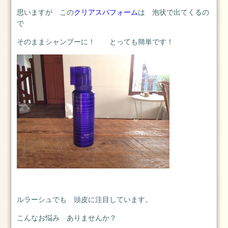
13
思いますが この
クリアスパフォーム
は 泡状で出てくるの
日
で
2025.1.1
そのままシャンプーに！ とっても簡単です！
元
旦
2025
年
1
月
1
日
2024.3.25(月)
2024
年
3
月
25
ルラーシュでも 頭皮に注目しています。
日
こんなお悩み ありませんか？
2024