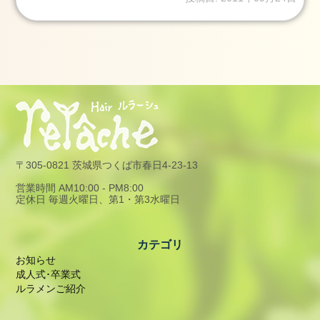
つ
く
ば
市
成
人
式
2024
年
〒305-0821 茨城県つくば市春日4-23-13
1
月
営業時間 AM10:00 - PM8:00
定休日 毎週火曜日、第1・第3水曜日
23
日
2024
カテゴリ
1.2
お知らせ
2024
成人式･卒業式
年
ルラメンご紹介
1
月