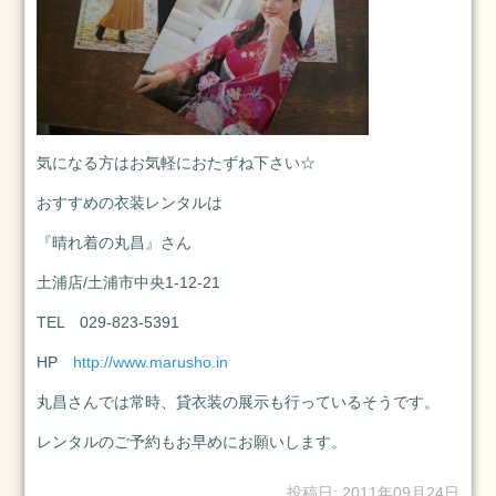
13
日
2025.1.1
元
旦
2025
気になる方はお気軽におたずね下さい☆
年
1
おすすめの衣装レンタルは
月
『晴れ着の丸昌』さん
1
日
土浦店/土浦市中央1-12-21
2024.3.25(月)
TEL 029-823-5391
2024
年
HP
http://www.marusho.in
3
丸昌さんでは常時、貸衣装の展示も行っているそうです。
月
25
レンタルのご予約もお早めにお願いします。
日
2024
投稿日: 2011年09月24日