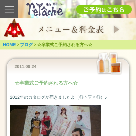
最
新
の
ブ
ロ
グ
HOME
>
ブログ
>
☆卒業式ご予約される方へ☆
2025
1.12(日)
成
2011.09.24
人
式
☆卒業式ご予約される方へ☆
（つ
く
2012年のカタログが届きましたよ（◎＾▽＾◎）♪
ば
市）
2025
年
1
月