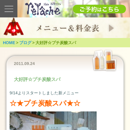
最
新
の
ブ
ロ
グ
HOME
>
ブログ
>
大好評☆プチ炭酸スパ
2025
1.12(日)
成
2011.09.24
人
式
大好評☆プチ炭酸スパ
（つ
く
9/14よりスタートしました新メニュー
ば
市）
☆★プチ炭酸スパ★☆
2025
年
1
月