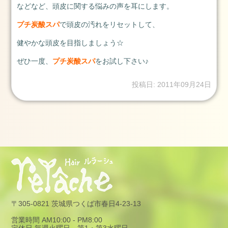
つ
などなど、頭皮に関する悩みの声を耳にします。
く
プチ炭酸スパ
で頭皮の汚れをリセットして、
ば
市
健やかな頭皮を目指しましょう☆
成
ぜひ一度、
プチ炭酸スパ
をお試し下さい♪
人
式
投稿日: 2011年09月24日
2024
年
1
月
23
日
2024
1.2
2024
〒305-0821 茨城県つくば市春日4-23-13
年
1
営業時間 AM10:00 - PM8:00
月