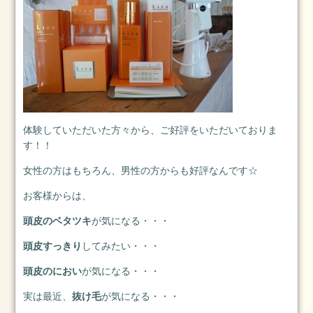
13
日
2025.1.1
元
旦
2025
年
1
体験していただいた方々から、ご好評をいただいておりま
月
す！！
1
女性の方はもちろん、男性の方からも好評なんです☆
日
2024.3.25(月)
お客様からは、
2024
頭皮のベタツキ
が気になる・・・
年
3
頭皮すっきり
してみたい・・・
月
25
頭皮のにおい
が気になる・・・
日
実は最近、
抜け毛
が気になる・・・
2024