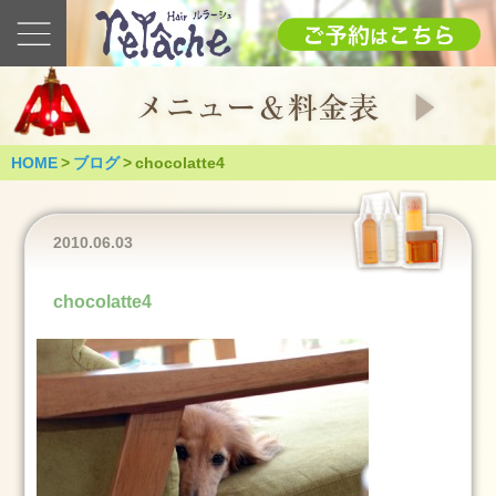
最
新
の
ブ
ロ
グ
HOME
>
ブログ
>
chocolatte4
2025
1.12(日)
成
2010.06.03
人
式
chocolatte4
（つ
く
ば
市）
2025
年
1
月