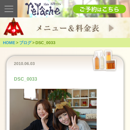
最
新
の
ブ
ロ
グ
HOME
>
ブログ
>
DSC_0033
2025
1.12(日)
成
2010.06.03
人
式
DSC_0033
（つ
く
ば
市）
2025
年
1
月