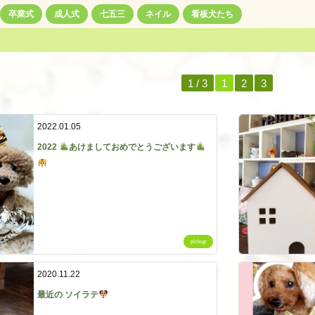
卒業式
成人式
七五三
ネイル
看板犬たち
1 / 3
1
2
3
2022.01.05
2022
あけましておめでとうございます
pickup
2020.11.22
最近の ソイラテ