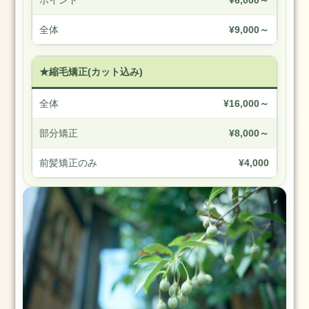
ポイント
¥6,000～
つ
く
全体
¥9,000～
ば
市
成
★縮毛矯正(カット込み)
人
式
全体
¥16,000～
2024
部分矯正
¥8,000～
年
前髪矯正のみ
¥4,000
1
月
23
日
2024
1.2
2024
年
1
月