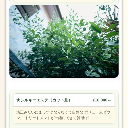
グ
ス
タ
ッ
フ
卒
業
式
成
人
式
七
五
三
★シルキーエステ（カット別）
¥16,000～
ネ
矯正みたいにまっすぐならなくて自然な ボリュームダウ
イ
ン。 トリートメントが一緒にできて質感up!
ル