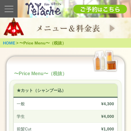
最
新
の
ブ
ロ
グ
HOME
>
〜Price Menu〜（税抜）
2025
1.12(日)
成
人
〜Price Menu〜（税抜）
式
（つ
く
★カット（シャンプー込）
ば
市）
一般
¥4,300
2025
年
学生
¥4,000
1
月
前髪Cut
¥1,000