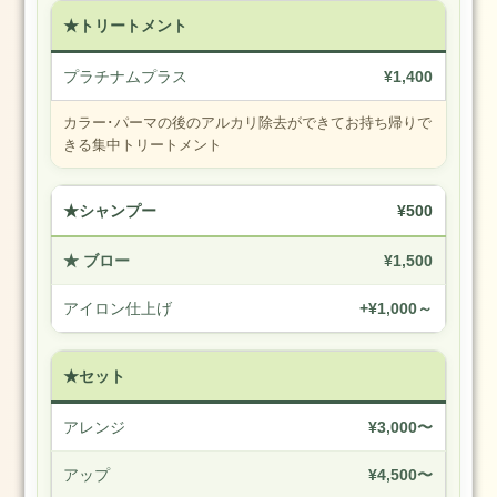
看
★トリートメント
板
犬
た
プラチナムプラス
¥1,400
ち
カラー･パーマの後のアルカリ除去ができてお持ち帰りで
お
きる集中トリートメント
勧
め
★シャンプー
¥500
記
事
★ ブロー
¥1,500
2019
年
アイロン仕上げ
+¥1,000～
3
月
★セット
25
日
アレンジ
¥3,000〜
の
筑
アップ
¥4,500〜
波