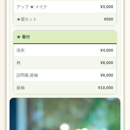
大
アップ ★ メイク
¥3,000
学
卒
★眉カット
¥500
業
式
の
★ 着付
お
手
浴衣
¥4,000
伝
い
袴
¥8,000
を
し
訪問着,留袖
¥8,000
ま
し
振袖
¥10,000
た
骨
盤
調
整
ス