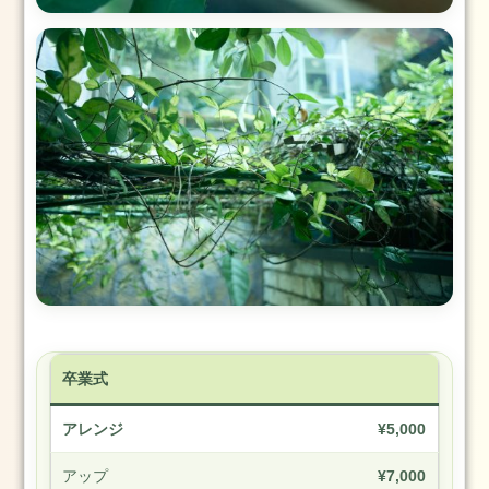
一
緒
に
働
き
ま
せ
ん
か？
卒業式
アレンジ
¥5,000
アップ
¥7,000