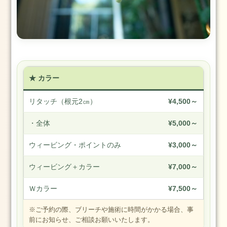
2
日
お
勧
め
の
★ カラー
メ
ニ
リタッチ（根元2㎝）
¥4,500～
ュ
ー
・全体
¥5,000～
ブ
ウィービング・ポイントのみ
¥3,000～
ロ
グ
ウィービング＋カラー
¥7,000～
ス
タ
Ｗカラー
¥7,500～
イ
※ご予約の際、ブリーチや施術に時間がかかる場合、事
リ
前にお知らせ、ご相談お願いいたします。
ン