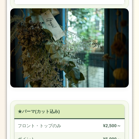
13
日
2025.1.1
元
旦
2025
年
1
月
1
日
2024.3.25(月)
2024
年
3
★パーマ(カット込み)
月
25
フロント・トップのみ
¥2,500～
日
2024