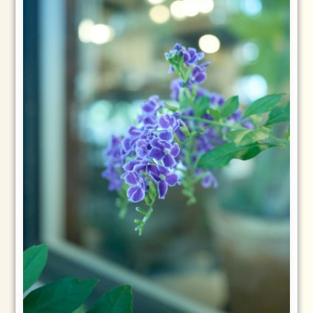
ト
レ
ッ
チ
（ペ
ル
ビ
ッ
ク
ス
ト
レ
ッ
チ）
ル
ラ
ー
シ
ュ
で