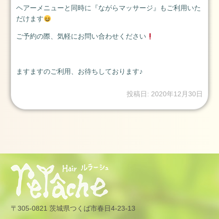
13
ヘアーメニューと同時に『ながらマッサージ』もご利用いた
日
だけます
2025.1.1
ご予約の際、気軽にお問い合わせください
元
旦
2025
ますますのご利用、お待ちしております♪
年
1
投稿日: 2020年12月30日
月
1
日
2024.3.25(月)
2024
年
3
月
25
日
〒305-0821 茨城県つくば市春日4-23-13
2024