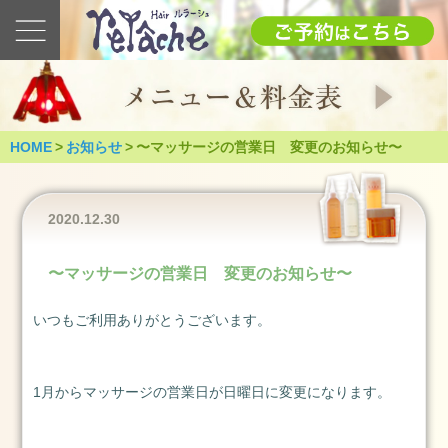
最
新
の
ブ
ロ
グ
HOME
>
お知らせ
>
〜マッサージの営業日 変更のお知らせ〜
2025
1.12(日)
成
2020.12.30
人
式
〜マッサージの営業日 変更のお知らせ〜
（つ
く
いつもご利用ありがとうございます。
ば
市）
2025
1月からマッサージの営業日が日曜日に変更になります。
年
1
月