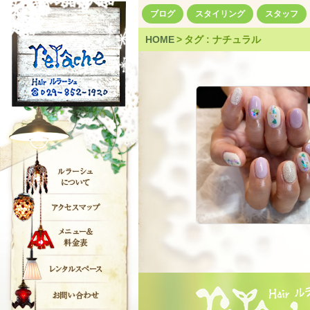
ブログ
スタイリング
スタッフ
HOME
>
タグ : ナチュラル